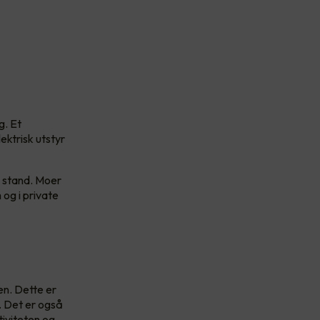
g. Et
ektrisk utstyr
g stand. Moer
 og i private
en. Dette er
r. Det er også
tiviteten og