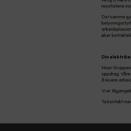
resultatene inn
Det samme gjel
belysningsstyr
arbeidsplassen
øker betraktel
Din elektriker
Moer Gruppen ti
oppdrag. Våre 
å levere arbeid
Vi er tilgjeng
Ta kontakt med 