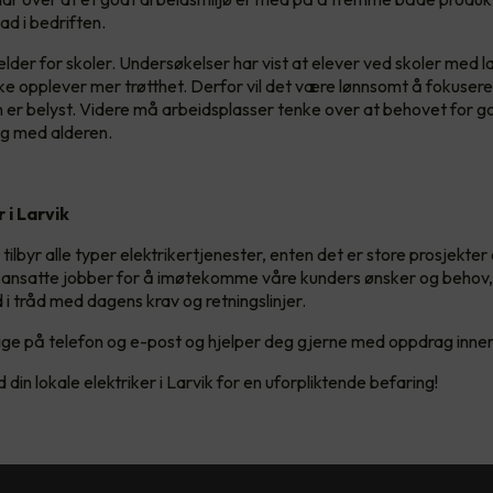
ad i bedriften.
der for skoler. Undersøkelser har vist at elever ved skoler med l
ke opplever mer trøtthet. Derfor vil det være lønnsomt å fokuser
 er belyst. Videre må arbeidsplasser tenke over at behovet for g
ig med alderen.
 i Larvik
lbyr alle typer elektrikertjenester, enten det er store prosjekter
ansatte jobber for å imøtekomme våre kunders ønsker og behov, 
 i tråd med dagens krav og retningslinjer.
elige på telefon og e-post og hjelper deg gjerne med oppdrag innen
din lokale elektriker i Larvik for en uforpliktende befaring!