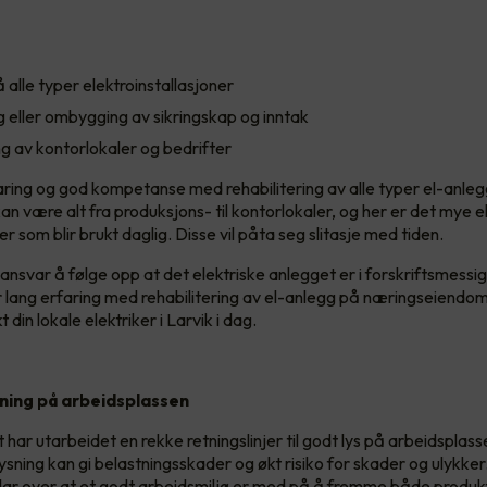
 alle typer elektroinstallasjoner
 eller ombygging av sikringskap og inntak
ng av kontorlokaler og bedrifter
faring og god kompetanse med rehabilitering av alle typer el-anleg
n være alt fra produksjons- til kontorlokaler, og her er det mye el
 som blir brukt daglig. Disse vil påta seg slitasje med tiden.
 ansvar å følge opp at det elektriske anlegget er i forskriftsmessi
ar lang erfaring med rehabilitering av el-anlegg på næringseiendom
 din lokale elektriker i Larvik i dag.
sning på arbeidsplassen
 har utarbeidet en rekke retningslinjer til godt lys på arbeidsplass
lysning kan gi belastningsskader og økt risiko for skader og ulykke
klar over at et godt arbeidsmiljø er med på å fremme både produk