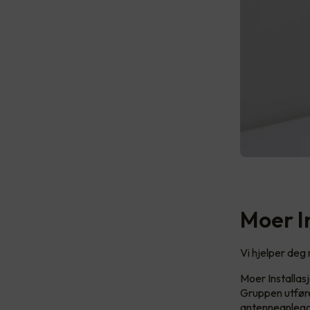
Moer In
Vi hjelper deg 
Moer Installasj
Gruppen utfører
antenneanleg