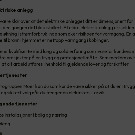
ektriske anlegg
 være klar over at det elektriske anlegget ditt er dimensjonert for
den gangen det ble installert. Et eldre elektrisk anlegg er sjelden 
e økning i strømforbruk, noe som øker risikoen for varmgang. En 
til brann i hjemmet er nettopp varmgang i koblinger.
e er kvalifiserte med lang og solid erfaring som ivaretar kundens i
 våre prosjekter på en trygg og profesjonell måte. Som medlem a
at alt arbeid utføres i henhold til gjeldende lover og forskrifter.
kertjenester
trogruppen Moer kan du som kunde være sikker på at du er i trygg
 og sikkert valg når du trenger en elektriker i Larvik.
lgende tjenester
e installasjoner i bolig og næring
nlegg
g