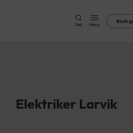
Book g
Søk
Meny
Elektriker Larvik