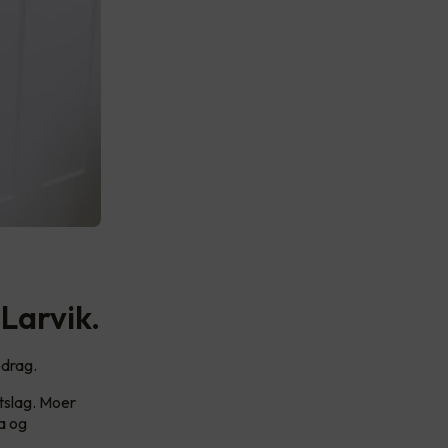
 Larvik.
pdrag.
ttslag. Moer
ta og