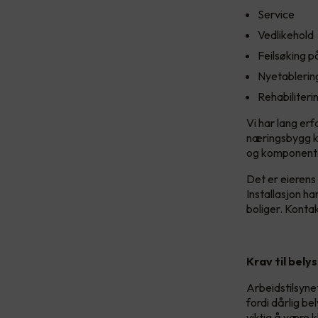
Service
Vedlikehold
Feilsøking på
Nyetablering
Rehabiliteri
Vi har lang er
næringsbygg ka
og komponenter
Det er eierens
Installasjon h
boliger. Kontakt
Krav til bely
Arbeidstilsynet
fordi dårlig be
viktig å være 