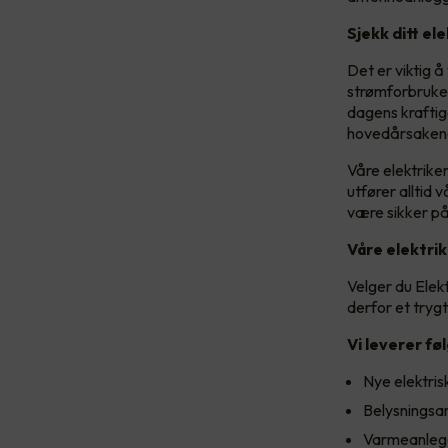
Sjekk ditt el
Det er viktig å
strømforbruket 
dagens kraftig
hovedårsakene 
Våre elektriker
utfører alltid
være sikker på 
Våre elektri
Velger du Elek
derfor et trygt
Vi leverer fø
Nye elektrisk
Belysningsa
Varmeanleg