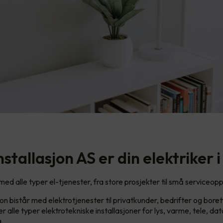
stallasjon AS er din elektriker i
med alle typer el-tjenester, fra store prosjekter til små serviceop
on bistår med elektrotjenester til privatkunder, bedrifter og bore
 alle typer elektrotekniske installasjoner for lys, varme, tele, da
g.