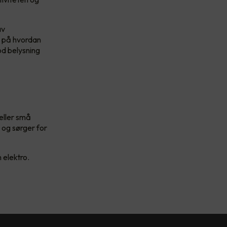
av
e på hvordan
od belysning
 eller små
og sørger for
 elektro.