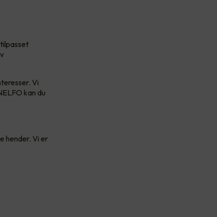
tilpasset
av
nteresser. Vi
v NELFO kan du
e hender. Vi er