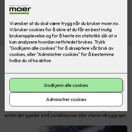
Spesialist på is- og
snøsmeltingsløsninger
ØS Varme har lager i Norge, noe som gir kort leveringstid og
god tilgjengelighet. Produktene leveres både som kappbare
metervarer og som ferdigproduserte løsninger, tilpasset
ulike typer prosjekter og behov.
Denne fleksibiliteten gjør det enklere å finne riktig løsning –
enten det gjelder små installasjoner eller større utbygginger.