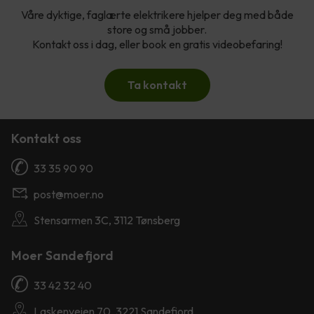
Våre dyktige, faglærte elektrikere hjelper deg med både
store og små jobber.
Kontakt oss i dag, eller book en gratis videobefaring!
Ta kontakt
Kontakt oss
33 35 90 90
post@moer.no
Stensarmen 3C, 3112 Tønsberg
Moer Sandefjord
33 42 32 40
Laskenveien 70, 3221 Sandefjord