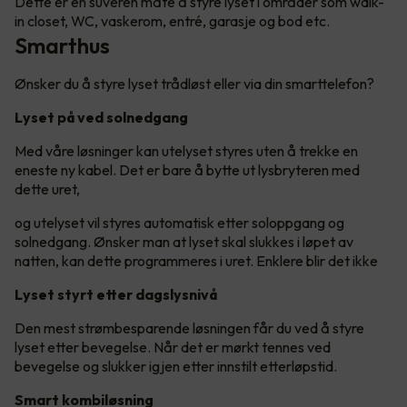
Dette er en suveren måte å styre lyset i områder som walk-
in closet, WC, vaskerom, entré, garasje og bod etc.
Smarthus
Ønsker du å styre lyset trådløst eller via din smarttelefon?
Lyset på ved solnedgang
Med våre løsninger kan utelyset styres uten å trekke en
eneste ny kabel. Det er bare å bytte ut lysbryteren med
dette uret,
og utelyset vil styres automatisk etter soloppgang og
solnedgang. Ønsker man at lyset skal slukkes i løpet av
natten, kan dette programmeres i uret. Enklere blir det ikke
Lyset styrt etter dagslysnivå
Den mest strømbesparende løsningen får du ved å styre
lyset etter bevegelse. Når det er mørkt tennes ved
bevegelse og slukker igjen etter innstilt etterløpstid.
Smart kombiløsning