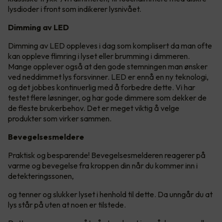
lysdioder i front som indikerer lysnivået.
Dimming av LED
Dimming av LED oppleves i dag som komplisert da man ofte
kan oppleve flimring i lyset eller brumming i dimmeren.
Mange opplever også at den gode stemningen man ønsker
ved neddimmet lys forsvinner. LED er ennå en ny teknologi,
og det jobbes kontinuerlig med å forbedre dette. Vi har
testet flere løsninger, og har gode dimmere som dekker de
de fleste brukerbehov. Det er meget viktig å velge
produkter som virker sammen.
Bevegelsesmeldere
Praktisk og besparende! Bevegelsesmelderen reagerer på
varme og bevegelse fra kroppen din når du kommer inn i
detekteringssonen,
og tenner og slukker lyset i henhold til dette. Da unngår du at
lys står på uten at noen er tilstede.