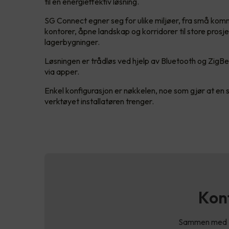
til en energieffektiv løsning.
SG Connect egner seg for ulike miljøer, fra små kom
kontorer, åpne landskap og korridorer til store prosj
lagerbygninger.
Løsningen er trådløs ved hjelp av Bluetooth og ZigBee
via apper.
Enkel konfigurasjon er nøkkelen, noe som gjør at en 
verktøyet installatøren trenger.
Kont
Sammen med SG