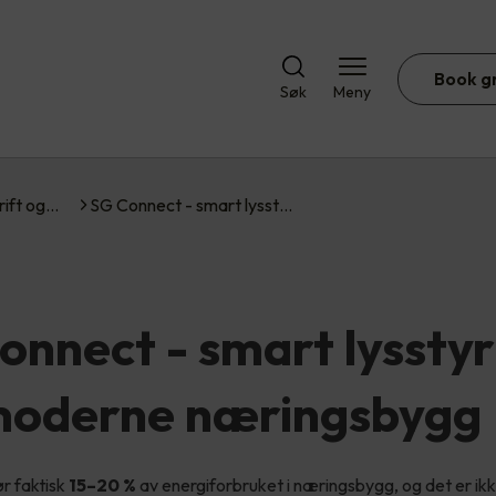
Book g
Søk
Meny
rift og…
SG Connect - smart lysst…
onnect - smart lysstyr
moderne næringsbygg
ør faktisk
15–20 %
av energiforbruket i næringsbygg, og det er i