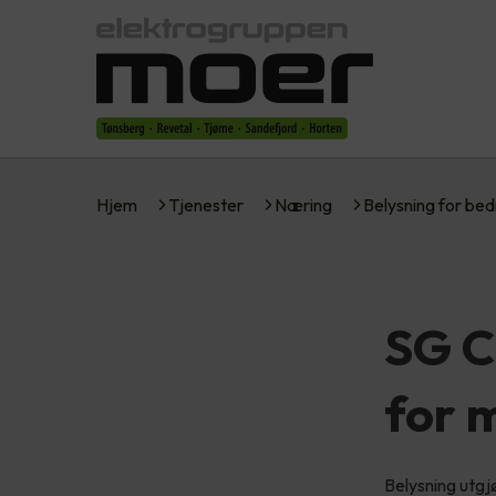
Hjem
Tjenester
Næring
Belysning for bed
SG C
for 
Belysning utgj