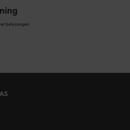
sning
over belysningen
 AS