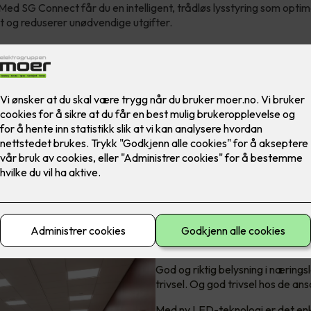
 Med SG Connect får du en intelligent, trådløs lysstyring som optim
 og reduserer unødvendige utgifter.
Bedre trivsel e
God og riktig belysning i nærings
trivsel. Og god trivsel hos de an
Med ny LED-teknologi er det enkel