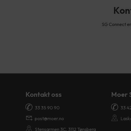
Kont
SG Connect er e
Kontakt oss
Moer 
33 35 90 90
33 4
post@moer.no
Lask
Stensarmen 3C, 3112 Tønsberg