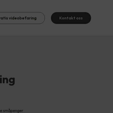
ratis videobefaring
Kontakt oss
ing
kke småpenger