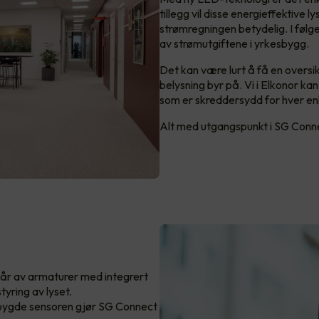
tillegg vil disse energieffektive
strømregningen betydelig. I følge
av strømutgiftene i yrkesbygg.
Det kan være lurt å få en oversi
belysning byr på. Vi i Elkonor kan
som er skreddersydd for hver en
Alt med utgangspunkt i SG Conn
tår av armaturer med integrert
tyring av lyset.
ebygde sensoren gjør SG Connect