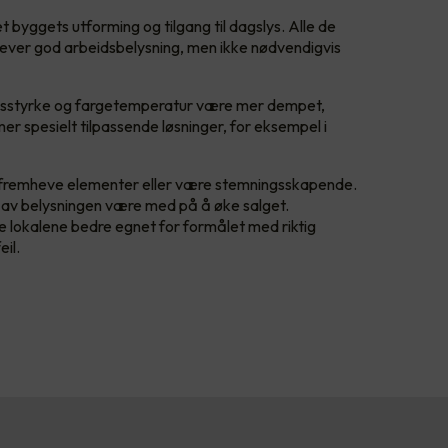
t byggets utforming og tilgang til dagslys. Alle de
rever god arbeidsbelysning, men ikke nødvendigvis
lysstyrke og fargetemperatur være mer dempet,
 spesielt tilpassende løsninger, for eksempel i
å fremheve elementer eller være stemningsskapende.
uk av belysningen være med på å øke salget.
e lokalene bedre egnet for formålet med riktig
eil.