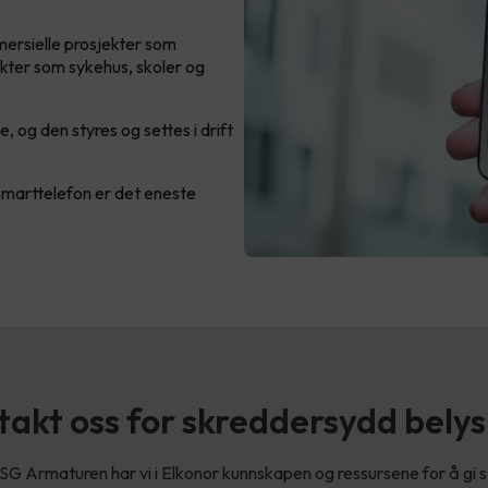
mersielle prosjekter som
ekter som sykehus, skoler og
, og den styres og settes i drift
smarttelefon er det eneste
akt oss for skreddersydd bely
 Armaturen har vi i Elkonor kunnskapen og ressursene for å gi s