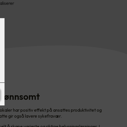
aliserer
r lønnsomt
lokaler har positiv effekt på ansattes produktivitet og
satte gir også lavere sykefravær.
t å skape varierte og riktige belysningsløsninger. I