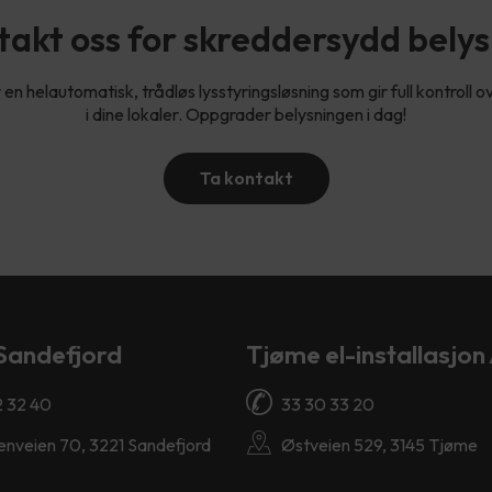
akt oss for skreddersydd bely
n helautomatisk, trådløs lysstyringsløsning som gir full kontroll 
i dine lokaler. Oppgrader belysningen i dag!
Ta kontakt
Sandefjord
Tjøme el-installasjon
2 32 40
33 30 33 20
enveien 70, 3221 Sandefjord
Østveien 529, 3145 Tjøme