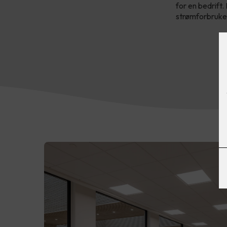
for en bedrift.
strømforbruket