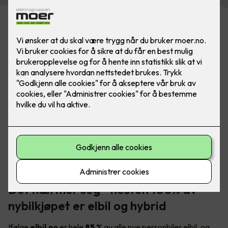
I Norge er det et stort, og voksende behov for tilgjengelige
elbilladere - både i borettslaget og på arbeidsplassen.
Foto: Marthe Thu (for Zaptec)
Det nærmer seg - nesten 100% av
nybilkjøpet er elbil og hybrid
Ifølge
elbil.no
er hele
85 %
av alle nye personbiler elbil, og