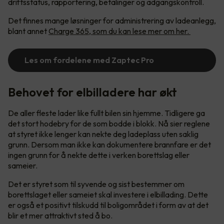
driftsstatus, rapportering, betalinger og adgangskontroll.
Det finnes mange løsninger for administrering av ladeanlegg,
blant annet
Charge 365, som du kan lese mer om her.
Les om fordelene med Zaptec Pro
Behovet for elbilladere har økt
De aller fleste lader like fullt bilen sin hjemme. Tidligere ga
det stort hodebry for de som bodde i blokk. Nå sier reglene
at styret ikke lenger kan nekte deg ladeplass uten saklig
grunn. Dersom man ikke kan dokumentere brannfare er det
ingen grunn for å nekte dette i verken borettslag eller
sameier.
Det er styret som til syvende og sist bestemmer om
borettslaget eller sameiet skal investere i elbillading. Dette
er også et positivt tilskudd til boligområdet i form av at det
blir et mer attraktivt sted å bo.