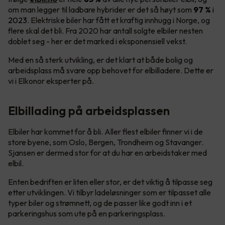
om man legger til ladbare hybrider er det så høyt som
97 %
i
2023
. Elektriske biler har fått et kraftig innhugg i Norge, og
flere skal det bli. Fra 2020 har antall solgte elbiler nesten
doblet seg - her er det marked i eksponensiell vekst.
Med en så sterk utvikling, er det klart at både bolig og
arbeidsplass må svare opp behovet for elbilladere. Dette er
vi i Elkonor eksperter på.
Elbillading på arbeidsplassen
Elbiler har kommet for å bli. Aller flest elbiler finner vi i de
store byene, som Oslo, Bergen, Trondheim og Stavanger.
Sjansen er dermed stor for at du har en arbeidstaker med
elbil.
Enten bedriften er liten eller stor, er det viktig å tilpasse seg
etter utviklingen. Vi tilbyr ladeløsninger som er tilpasset alle
typer biler og strømnett, og de passer like godt inn i et
parkeringshus som ute på en parkeringsplass.