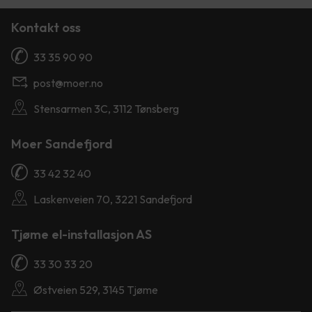
Kontakt oss
33 35 90 90
post@moer.no
Stensarmen 3C, 3112 Tønsberg
Moer Sandefjord
33 42 32 40
Laskenveien 70, 3221 Sandefjord
Tjøme el-installasjon AS
33 30 33 20
Østveien 529, 3145 Tjøme