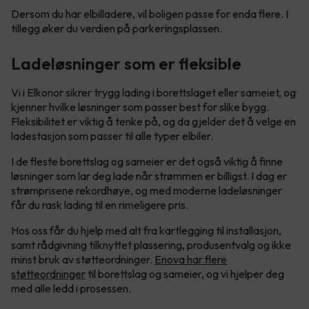
Dersom du har elbilladere, vil boligen passe for enda flere. I
tillegg øker du verdien på parkeringsplassen.
Ladeløsninger som er fleksible
Vi i Elkonor sikrer trygg lading i borettslaget eller sameiet, og
kjenner hvilke løsninger som passer best for slike bygg.
Fleksibilitet er viktig å tenke på, og da gjelder det å velge en
ladestasjon som passer til alle typer elbiler.
I de fleste borettslag og sameier er det også viktig å finne
løsninger som lar deg lade når strømmen er billigst. I dag er
strømprisene rekordhøye, og med moderne ladeløsninger
får du rask lading til en rimeligere pris.
Hos oss får du hjelp med alt fra kartlegging til installasjon,
samt rådgivning tilknyttet plassering, produsentvalg og ikke
minst bruk av støtteordninger.
Enova har flere
støtteordninger
til borettslag og sameier, og vi hjelper deg
med alle ledd i prosessen.