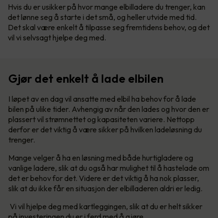
Hvis du er usikker på hvor mange elbilladere du trenger, kan
det lønne seg å starte i det små, og heller utvide med tid.
Det skal være enkelt å tilpasse seg fremtidens behov, og det
vil vi selvsagt hjelpe deg med.
Gjør det enkelt å lade elbilen
I løpet av en dag vil ansatte med elbil ha behov for å lade
bilen på ulike tider. Avhengig av når den lades og hvor den er
plassert vil strømnettet og kapasiteten variere. Nettopp
derfor er det viktig å være sikker på hvilken ladeløsning du
trenger.
Mange velger å ha en løsning med både hurtigladere og
vanlige ladere, slik at du også har mulighet til å hastelade om
det er behov for det. Videre er det viktig å ha nok plasser,
slik at du ikke får en situasjon der elbilladeren aldri er ledig.
Vi vil hjelpe deg med kartleggingen, slik at du er helt sikker
på investeringen du er i ferd med å gjøre.