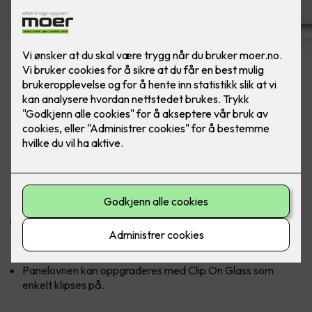
Nobø Top Panelovn 1000W
Ferdig montert utskift panelovn - Nobø Top
1000W inkl. kontrollenhet
Panelovn i rent, skandinavisk design og høye kvalitet. Med et
smart luftutslipp i topp sikrer ovnen optimal varmefordeling.
Nobø har markedets mest nøyaktige termostat som sikrer
en jevn og behagelig innetemperatur selv om
utetemperaturen plutselig skulle falle.
Panelovnen kan oppgraderes med Clip On Glass som
enkelt klipses på.