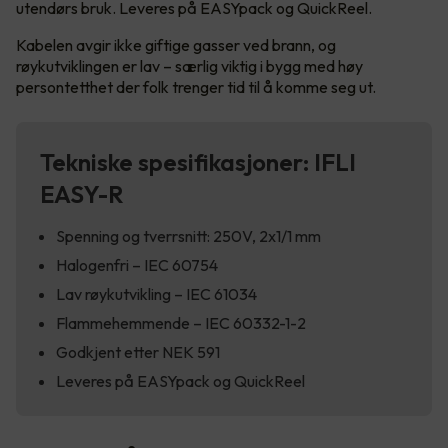
utendørs bruk. Leveres på EASYpack og QuickReel.
Kabelen avgir ikke giftige gasser ved brann, og
røykutviklingen er lav – særlig viktig i bygg med høy
persontetthet der folk trenger tid til å komme seg ut.
Tekniske spesifikasjoner: IFLI
EASY-R
Spenning og tverrsnitt: 250V, 2x1/1 mm
Halogenfri – IEC 60754
Lav røykutvikling – IEC 61034
Flammehemmende – IEC 60332-1-2
Godkjent etter NEK 591
Leveres på EASYpack og QuickReel