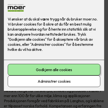
Det nye sortimentet er tilgjengelig i Nexans’ nye
serviceforpakning EASYpack og på E4-tromler som passer
til MOBIWAY MOB trommelstativ.
Over 100 år med norsk
kabelkompetanse
Nexans Norge har forsket på, utviklet og produsert kabler i
mer enn 100 år for ulike miljø, klima og applikasjoner.
Produksjonen foregår ved fabrikken på Langhus, og kablene
er tilpasset norske forhold. Kompetansen og erfaringen fra