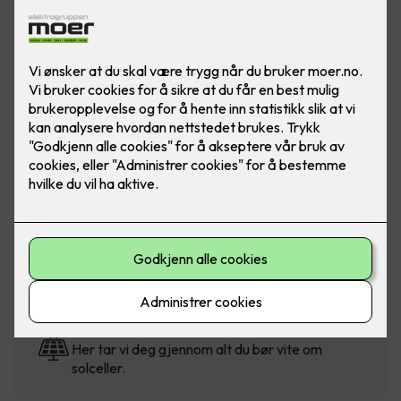
Solcellekalkulator
Beregn pris for solceller til bolig, fritidsbolig og
mindre næringsbygg.
Solcellestøtte fra Enova
Visste du at du kan få støtte når du velger
klimasmarte løsninger?
Hva er fordelene med solceller?
Her tar vi deg gjennom alt du bør vite om
solceller.