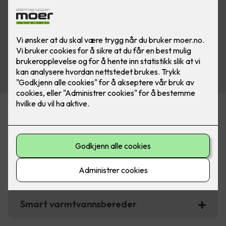
Noen boligtiltak som gir støtte fra
Enova
Smart strømstyring for bolig
Smart varmtvannsbereder