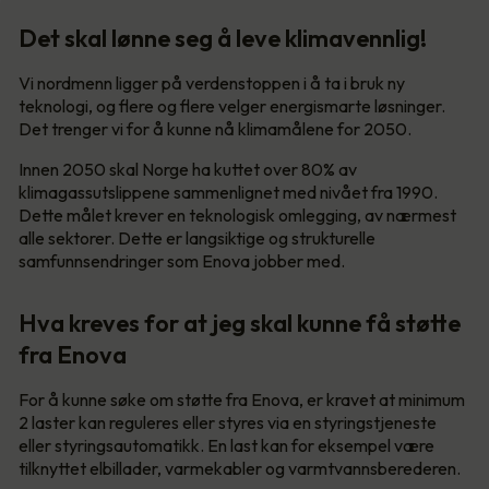
Det skal lønne seg å leve klimavennlig!
Vi nordmenn ligger på verdenstoppen i å ta i bruk ny
teknologi, og flere og flere velger energismarte løsninger.
Det trenger vi for å kunne nå klimamålene for 2050.
Innen 2050 skal Norge ha kuttet over 80% av
klimagassutslippene sammenlignet med nivået fra 1990.
Dette målet krever en teknologisk omlegging, av nærmest
alle sektorer. Dette er langsiktige og strukturelle
samfunnsendringer som Enova jobber med.
Hva kreves for at jeg skal kunne få støtte
fra Enova
For å kunne søke om støtte fra Enova, er kravet at minimum
2 laster kan reguleres eller styres via en styringstjeneste
eller styringsautomatikk. En last kan for eksempel være
tilknyttet elbillader, varmekabler og varmtvannsberederen.