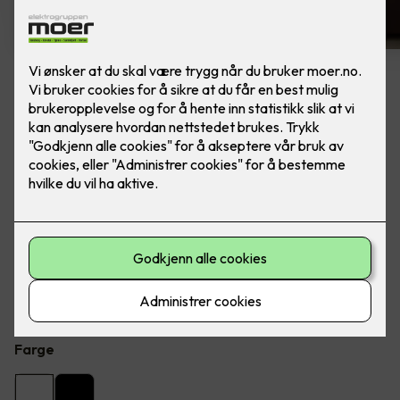
4 stk hvite LED downlights
rehab inkl. LED dimmer
Ferdig montert - Junistar ECO 2700 m/ LED
dimmer, fra SG Armaturen.
Flott LED downlight med 42 graders spredning og 30
graders vipp i to retninger til innendørs bruke, inkl. LED
dimmer. Inkludert montering.
Farge