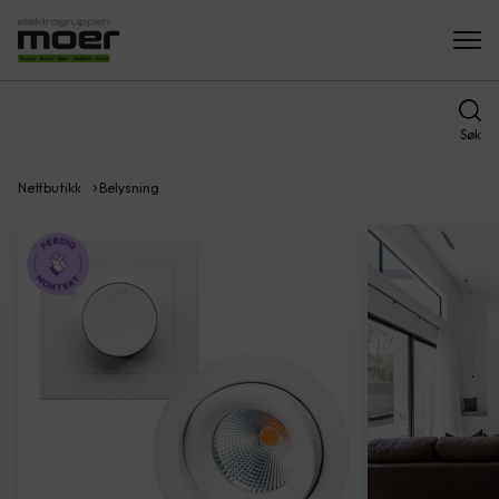
Søk
Nettbutikk
Belysning