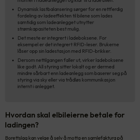
montert i ladeanlegget og klar til å lade bilen.
Dynamisk lastbalansering sørger for en rettferdig
fordeling av ladeeffekten til bilene som lades
samtidig som ladeanlegget utnytter
strømkapasiteten best mulig.
Det meste er integrert i ladeboksene. For
eksempel er det integrert RFID-leser. Brukerne
låser opp sin ladestasjon med RFID-brikker.
Dersom nettilgangen faller ut, virker ladeboksene
like godt. All styring sitter lokalt og er dermed
mindre sårbart enn ladeanlegg som baserer seg på
styring via sky eller via trådløs kommunikasjon
internt i anlegget.
Hvordan skal elbileierne betale for
ladingen?
Borettslag kan velge å selv å motta en samlefaktura på