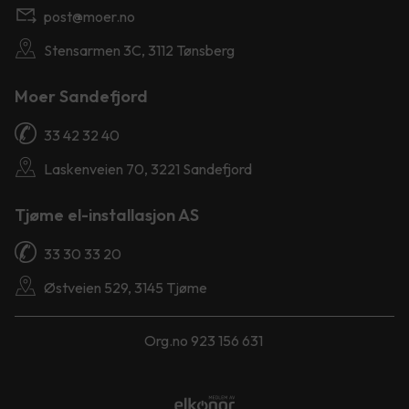
post@moer.no
Stensarmen 3C, 3112 Tønsberg
Moer Sandefjord
33 42 32 40
Laskenveien 70, 3221 Sandefjord
Tjøme el-installasjon AS
33 30 33 20
Østveien 529, 3145 Tjøme
Org.no 923 156 631