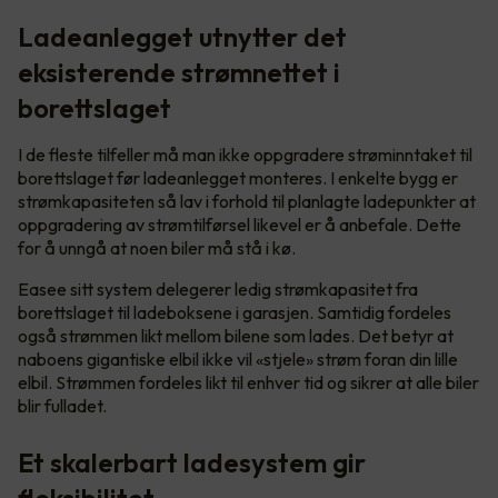
Ladeanlegget utnytter det
eksisterende strømnettet i
borettslaget
I de fleste tilfeller må man ikke oppgradere strøminntaket til
borettslaget før ladeanlegget monteres. I enkelte bygg er
strømkapasiteten så lav i forhold til planlagte ladepunkter at
oppgradering av strømtilførsel likevel er å anbefale. Dette
for å unngå at noen biler må stå i kø.
Easee sitt system delegerer ledig strømkapasitet fra
borettslaget til ladeboksene i garasjen. Samtidig fordeles
også strømmen likt mellom bilene som lades. Det betyr at
naboens gigantiske elbil ikke vil «stjele» strøm foran din lille
elbil. Strømmen fordeles likt til enhver tid og sikrer at alle biler
blir fulladet.
Et skalerbart ladesystem gir