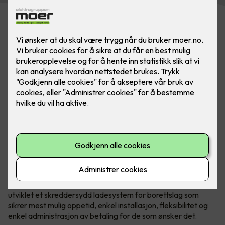
Bilde: Easee. Flere laderoboter kan kobles sammen
Det er mye å sette seg inn i og mange valg som skal tas
både av styret og generalforsamling.
Norske Easee
har
utviklet et skreddersydd ladesystem for borettslag som
sikrer mest mulig oppetid, enkel installasjon, fleksibilitet og
enkel administrasjon av betaling for de som ønsker det.