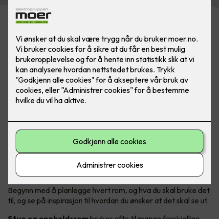
Moderne belysning setter tonen og stemningen i et hjem.
Våre elektrikere hjelper deg med å fornye belysningen!
Bilde: Nordesign, Form Eiendom.
Rom for rom - skreddersydd belysning
Begynn med å planlegge hvert rom, og hva du skal bruke det
til, og se på inspirasjon til hvordan du ønsker at det skal se ut.
Stue og oppholdsrom
brukes ofte til mange forskjellige