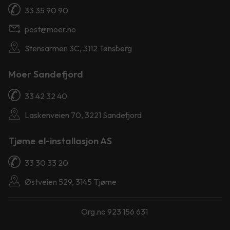
33 35 90 90
post@moer.no
Stensarmen 3C, 3112 Tønsberg
Moer Sandefjord
33 42 32 40
Laskenveien 70, 3221 Sandefjord
Tjøme el-installasjon AS
33 30 33 20
Østveien 529, 3145 Tjøme
Org.no 923 156 631