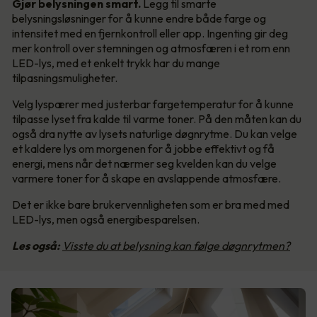
Gjør belysningen smart.
Legg til smarte
belysningsløsninger for å kunne endre både farge og
intensitet med en fjernkontroll eller app. Ingenting gir deg
mer kontroll over stemningen og atmosfæren i et rom enn
LED-lys, med et enkelt trykk har du mange
tilpasningsmuligheter.
Velg lyspærer med justerbar fargetemperatur for å kunne
tilpasse lyset fra kalde til varme toner. På den måten kan du
også dra nytte av lysets naturlige døgnrytme. Du kan velge
et kaldere lys om morgenen for å jobbe effektivt og få
energi, mens når det nærmer seg kvelden kan du velge
varmere toner for å skape en avslappende atmosfære.
Det er ikke bare brukervennligheten som er bra med med
LED-lys, men også energibesparelsen.
Les også:
Visste du at belysning kan følge døgnrytmen?