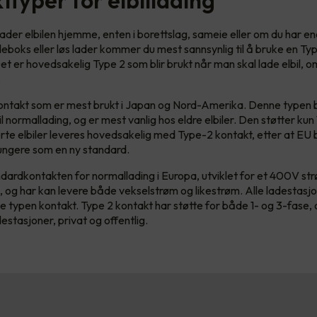
ader elbilen hjemme, enten i borettslag, sameie eller om du har en
deboks eller løs lader kommer du mest sannsynlig til å bruke en Typ
et er hovedsakelig Type 2 som blir brukt når man skal lade elbil, 
r.
ontakt som er mest brukt i Japan og Nord-Amerika. Denne typen 
l normallading, og er mest vanlig hos eldre elbiler. Den støtter kun
rte elbiler leveres hovedsakelig med Type-2 kontakt, etter at EU
fungere som en ny standard.
dardkontakten for normallading i Europa, utviklet for et 400V st
l, og har kan levere både vekselstrøm og likestrøm. Alle ladestasj
e typen kontakt. Type 2 kontakt har støtte for både 1- og 3-fase, 
estasjoner, privat og offentlig.