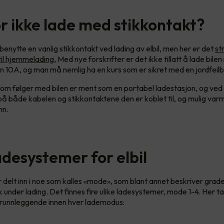
r ikke lade med stikkontakt?
benytte en vanlig stikkontakt ved lading av elbil, men her er det
st
til hjemmelading.
Med nye forskrifter er det ikke tillatt å lade bilen
n 10A, og man må nemlig ha en kurs som er sikret med en jordfeilb
m følger med bilen er ment som en portabel ladestasjon, og ved d
je på både kabelen og stikkontaktene den er koblet til, og mulig v
ann.
adesystemer for elbil
r delt inn i noe som kalles «mode», som blant annet beskriver grad
k under lading. Det finnes fire ulike ladesystemer, mode 1-4. Her ta
runnleggende innen hver lademodus: