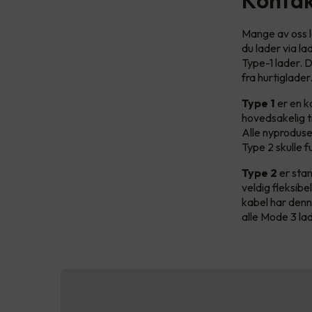
Mange av oss l
du lader via la
Type-1 lader. D
fra hurtiglade
Type 1
er en k
hovedsakelig ti
Alle nyproduse
Type 2 skulle 
Type 2
er stan
veldig fleksibe
kabel har denn
alle Mode 3 lad