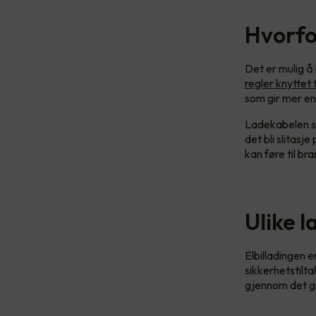
Hvorfo
Det er mulig å 
regler knyttet 
som gir mer en
Ladekabelen so
det bli slitas
kan føre til br
Ulike l
Elbilladingen e
sikkerhetstilta
gjennom det g