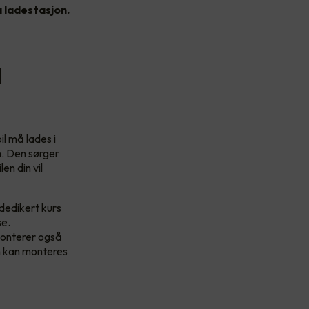
a ladestasjon.
l
il må lades i
on. Den sørger
en din vil
dedikert kurs
se.
monterer også
en kan monteres