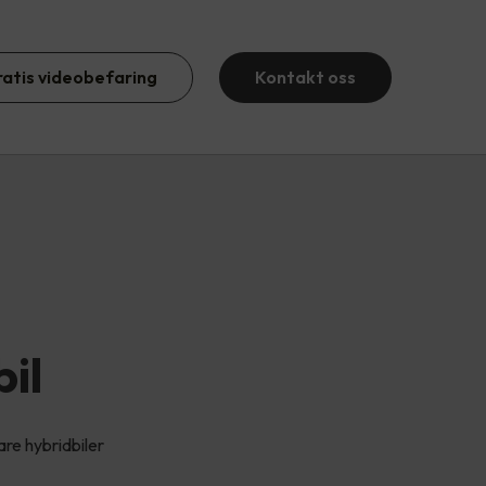
ratis videobefaring
Kontakt oss
bil
are hybridbiler