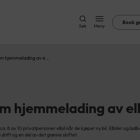
Book g
Søk
Meny
om hjemmelading av e…
om hjemmelading av el
ca. 8 av 10 privatpersoner elbil når de kjøper ny bil. Elbiler og ladb
i drift og en del av det grønne skiftet.