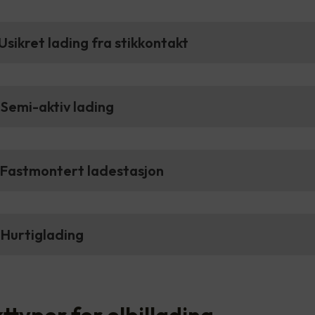
Usikret lading fra stikkontakt
Semi-aktiv lading
 Fastmontert ladestasjon
 Hurtiglading
ttyper for elbillading