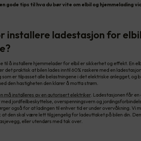
en gode tips til hva du bør vite om elbil og hjemmelading vi
 installere ladestasjon for elbi
e?
il å installere hjemmelader for elbil er sikkerhet og effekt. En elb
 er det praktisk at bilen lades inntil 60% raskere med en ladestasj
g som er tilpasset alle belastningene i det elektriske anlegget, og bil
ed den hastigheten den klarer å motta strøm.
må installeres av en autorisert elektriker
. Ladestasjonen får en 
t med jordfeilbeskyttelse, overspenningsvern og jordingsforbindel
ger også for at ladingen til enhver tid er under overvåkning. Vi 
 at den skal være lett tilgjengelig for ladeuttaket på bilen din. D
asjevegg, eller utendørs med tak over.