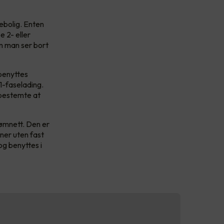
ebolig. Enten
e 2- eller
om man ser bort
benyttes
 1-faselading.
 bestemte at
rømnett. Den er
oner uten fast
og benyttes i