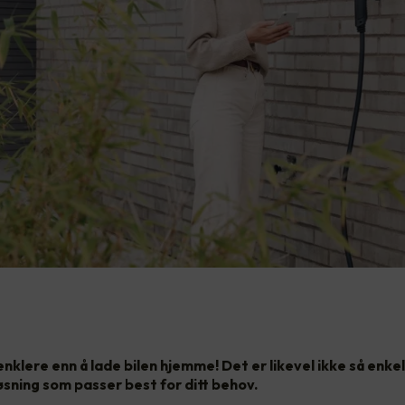
 enklere enn å lade bilen hjemme! Det er likevel ikke så enkel
øsning som passer best for ditt behov.