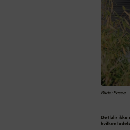
Bilde: Easee
Det blir ikke
hvilken ladel