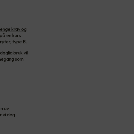
renge krav og
 på en kurs
ryter, type B.
aglig bruk vil
armegang som
en av
r vi deg