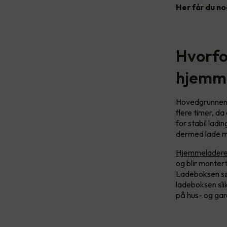
Her får du no
Hvorfor
hjemm
Hovedgrunnene t
flere timer, da
for stabil ladin
dermed lade m
Hjemmeladeren 
og blir monter
Ladeboksen sør
ladeboksen slik
på hus- og gar