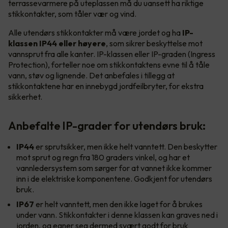
terrassevarmere på uteplassen må du uansett ha riktige
stikkontakter, som tåler vær og vind.
Alle utendørs stikkontakter må være jordet og ha
IP-
klassen IP44 eller høyere
, som sikrer beskyttelse mot
vannsprut fra alle kanter. IP-klassen eller IP-graden (Ingress
Protection), forteller noe om stikkontaktens evne til å tåle
vann, støv og lignende. Det anbefales i tillegg at
stikkontaktene har en innebygd jordfeilbryter, for ekstra
sikkerhet.
Anbefalte IP-grader for utendørs bruk:
IP44
er sprutsikker, men ikke helt vanntett. Den beskytter
mot sprut og regn fra 180 graders vinkel, og har et
vannledersystem som sørger for at vannet ikke kommer
inn i de elektriske komponentene. Godkjent for utendørs
bruk.
IP67
er helt vanntett, men den ikke laget for å brukes
under vann. Stikkontakter i denne klassen kan graves ned i
jorden, og egner seg dermed svært godt for bruk