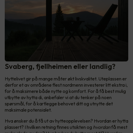
Svaberg, fjellheimen eller landlig?
Hyttelivet gir på mange måter økt livskvalitet. Uteplassen er
derfor et av områdene flest nordmenn investerer litt ekstra i,
for å maksimere både nytte og komfort. For å få best mulig
utbytte av hytta di, anbefaler vi at du tenker på noen
spørsmål, for å kartlegge behovet ditt og utnytte det
maksimale potensialet.
Hva ønsker du å få ut av hytteopplevelsen? Hvordan er hytta
plassert? I hvilken retning finnes utsikten og
hvordan
få mest