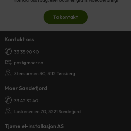
Kontakt oss i dag, eller book en gratis videobefaring!
Ta kontakt
Kontakt oss
33 35 90 90
post@moer.no
Stensarmen 3C, 3112 Tønsberg
Moer Sandefjord
33 42 32 40
Laskenveien 70, 3221 Sandefjord
Tjøme el-installasjon AS