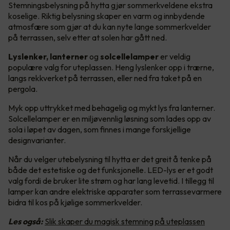
Stemningsbelysning på hytta gjør sommerkveldene ekstra
koselige. Riktig belysning skaper en varm og innbydende
atmosfære som gjør at du kan nyte lange sommerkvelder
på terrassen, selv etter at solen har gått ned.
Lyslenker, lanterner
og
solcellelamper
er veldig
populære valg for uteplassen. Heng lyslenker opp i trærne,
langs rekkverket på terrassen, eller ned fra taket på en
pergola.
Myk opp uttrykket med behagelig og mykt lys fra lanterner.
Solcellelamper er en miljøvennlig løsning som lades opp av
sola i løpet av dagen, som finnes i mange forskjellige
designvarianter.
Når du velger utebelysning til hytta er det greit å tenke på
både det estetiske og det funksjonelle. LED-lys er et godt
valg fordi de bruker lite strøm og har lang levetid. I tillegg til
lamper kan andre elektriske apparater som terrassevarmere
bidra til kos på kjølige sommerkvelder.
Les også:
Slik skaper du magisk stemning på uteplassen