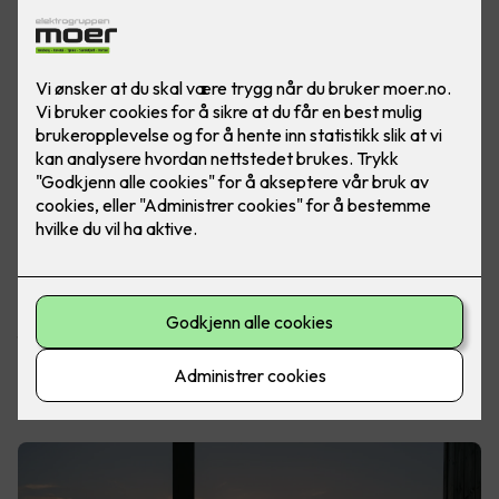
De fleste av oss drømmer om en hytte man kan nyte hele
året. Uavhengig om du har en hytte i skjærgården, i landlige
omgivelser eller på fjellet med utsikt over fjellheimen, er
fellesnevneren den samme. Norske hytteeiere elsker rett og
slett å sitte ute på terrassen, for å nyte utsikten og naturen.
Les også:
Drømmer du om en smart hytte?