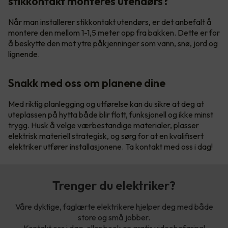
stikkontakt monteres utendørs?
Når man installerer stikkontakt utendørs, er det anbefalt å
montere den mellom 1-1,5 meter opp fra bakken. Dette er for
å beskytte den mot ytre påkjenninger som vann, snø, jord og
lignende.
Snakk med oss om planene dine
Med riktig planlegging og utførelse kan du sikre at deg at
uteplassen på hytta både blir flott, funksjonell og ikke minst
trygg. Husk å velge værbestandige materialer, plasser
elektrisk materiell strategisk, og sørg for at en kvalifisert
elektriker utfører installasjonene. Ta kontakt med oss i dag!
Trenger du elektriker?
Våre dyktige, faglærte elektrikere hjelper deg med både
store og små jobber.