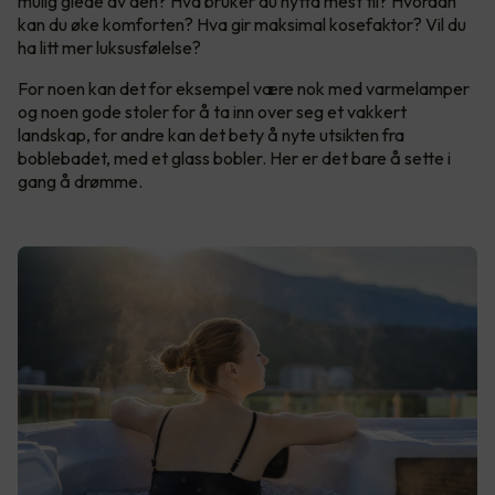
mulig glede av den? Hva bruker du hytta mest til? Hvordan
kan du øke komforten? Hva gir maksimal kosefaktor? Vil du
ha litt mer luksusfølelse?
For noen kan det for eksempel være nok med varmelamper
og noen gode stoler for å ta inn over seg et vakkert
landskap, for andre kan det bety å nyte utsikten fra
boblebadet, med et glass bobler. Her er det bare å sette i
gang å drømme.