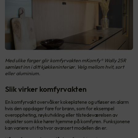
Med ulike farger glir komfyrvakten mKomfy® Wally 25R
sømløst inn i ditt kjøkkeninteriør. Velg mellom hvit, sort
eller aluminium.
Slik virker komfyrvakten
En komfyrvakt overvåker kokeplatene og utløser en alarm
hvis den oppdager fare for brann, som for eksempel
overoppheting, røykutvikling eller tilstedeværelsen av
objekter som ikke hører hjemme på komfyren. Funksjonene
kan variere ut i fra hvor avansert modellen din er.