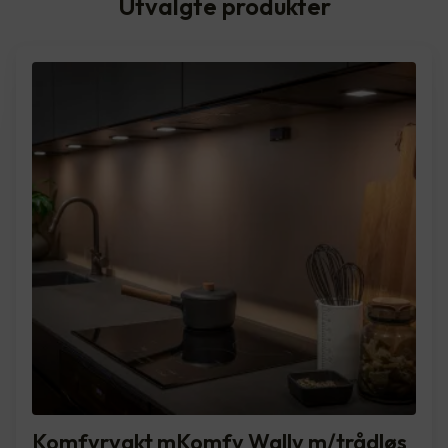
Utvalgte produkter
Komfyrvakt mKomfy Wally m/trådløs