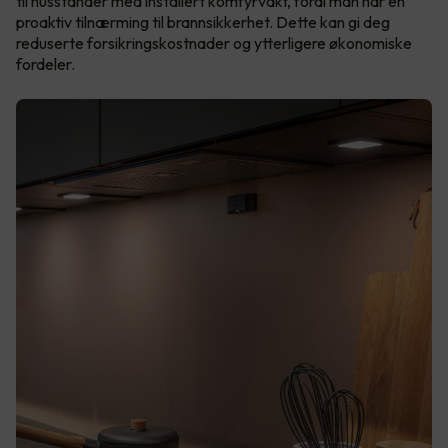
til husstander med installert komfyrvakt, fordi man har en
proaktiv tilnærming til brannsikkerhet. Dette kan gi deg
reduserte forsikringskostnader og ytterligere økonomiske
fordeler.