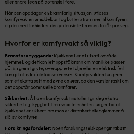
eller andre tegn på potensiell fare.
Når den oppdager en brannfarlig situasjon, utløses
komfyrvakten umiddelbart og kutter strømmen til komfyren,
og dermed forhindrer den potensielle brannen fra å spre seg.
Hvorfor er komfyrvakt så viktig?
Brannforebyggende:
Kjøkkenet er et utsatt område i
hjemmet, og det kan lett oppstå brann om man ikke passer
på. En glemt gryte, overopphetet olje eller en elektrisk feil
kan gi katastrofale konsekvenser. Komfyrvakten fungerer
som et ekstra sett med øyne og ører, og den varsler raskt om
det oppstår potensielle brannfarer.
Sikkerhet:
Å ha en komfyrvakt installert gir deg ekstra
sikkerhet og trygghet. Den smarte enheten sørger for at
kjøkkenet er sikkert, om man er distrahert eller glemmer å
slå av komfyren.
Forsikringsfordeler:
Noen forsikringsselskaper gir rabatt