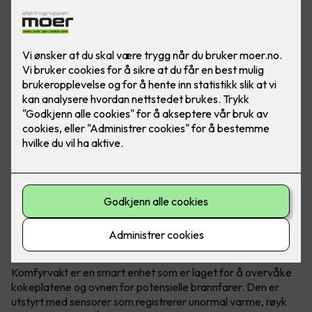
Brannfarlige situasjoner kan fort oppstå når man lager
mat. Om man glemmer å slå av platen, eller om det blir for
varmt, er det viktig å ha en hjelper som sier ifra. Her ser du
komfyrvakt mKomfy® Wally 25R - Foto: CTM Lyng.
Hva er en komfyrvakt?
Komfyrvakt er en smart enhet som er laget for å overvåke
kokeplatene og ovnen for potensielle brannfarer. Den er
utstyrt med sensorer som registrerer unormal varme, røyk