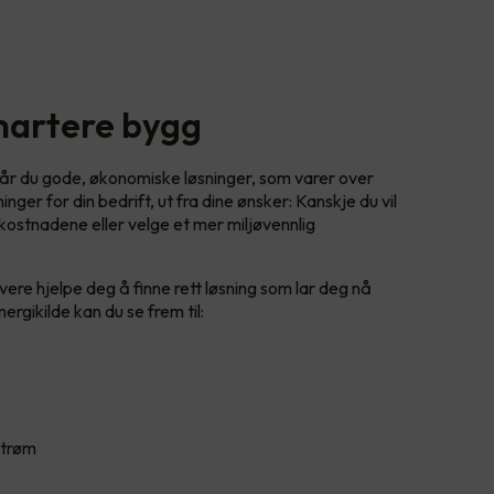
smartere bygg
år du gode, økonomiske løsninger, som varer over
inger for din bedrift, ut fra dine ønsker: Kanskje du vil
ostnadene eller velge et mer miljøvennlig
ivere hjelpe deg å finne rett løsning som lar deg nå
rgikilde kan du se frem til:
 strøm