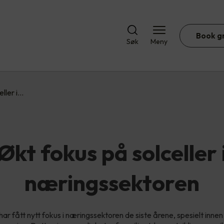
Book g
Søk
Meny
eller i…
Økt fokus på solceller 
næringssektoren
 har fått nytt fokus i næringssektoren de siste årene, spesielt inne