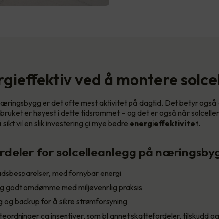
rgieffektiv ved å montere solcel
e næringsbygg er det ofte mest aktivitet på dagtid. Det betyr også 
orbruket er høyest i dette tidsrommet – og det er også når solcell
sikt vil en slik investering gi mye bedre
energieffektivitet.
rdeler for solcelleanlegg på næringsbyg
adsbesparelser, med fornybar energi
g godt omdømme med miljøvennlig praksis
g og backup for å sikre strømforsyning
tteordninger og insentiver, som bl.annet skattefordeler, tilskudd o