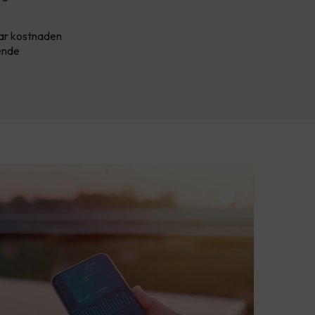
har kostnaden
kende