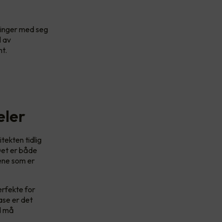
bringer med seg
l av
nt.
eler
tekten tidlig
 Det er både
ene som er
erfekte for
ase er det
ld må