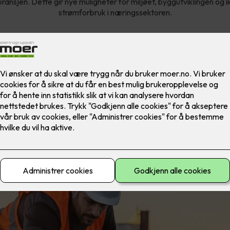
ransjen. Dette gir nye muligheter for miljøet, byggutviklingen og i
strømforbruk i næringssektoren.