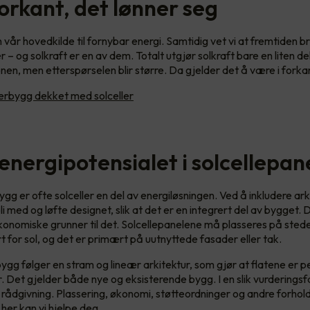
orkant, det lønner seg
 vår hovedkilde til fornybar energi. Samtidig vet vi at fremtiden 
r – og solkraft er en av dem. Totalt utgjør solkraft bare en liten de
nen, men etterspørselen blir større. Da gjelder det å være i forka
rbygg dekket med solceller
energipotensialet i solcellepan
gg er ofte solceller en del av energiløsningen. Ved å inkludere arki
i med og løfte designet, slik at det er en integrert del av bygget.
konomiske grunner til det. Solcellepanelene må plasseres på sted
 for sol, og det er primært på uutnyttede fasader eller tak.
ygg følger en stram og lineær arkitektur, som gjør at flatene er p
r. Det gjelder både nye og eksisterende bygg. I en slik vurderingsf
 rådgivning. Plassering, økonomi, støtteordninger og andre forho
 her kan vi hjelpe deg.