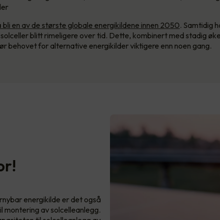
ler
å bli en av de største globale energikildene innen 2050
. Samtidig 
e solceller blitt rimeligere over tid. Dette, kombinert med stadig ø
jør behovet for alternative energikilder viktigere enn noen gang.
or!
ornybar energikilde er det også
il montering av solcelleanlegg.