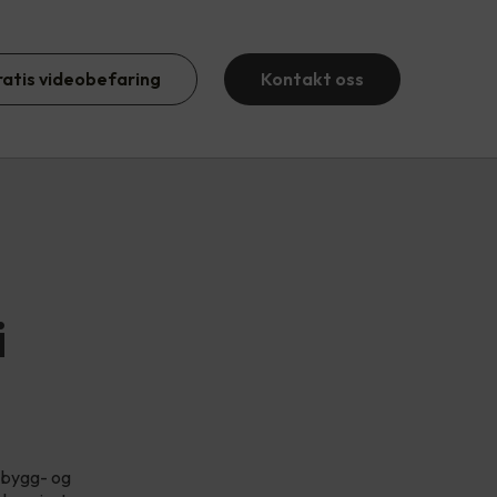
ratis videobefaring
Kontakt oss
i
n bygg- og