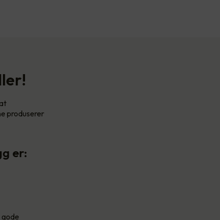
ler!
at
ene produserer
g er:
g gode