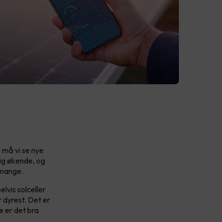
, må vi se nye
dig økende, og
r mange.
lvis solceller
 dyrest. Det er
e er det bra