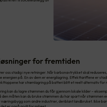
asiteten til solcelleanlegg av
løsninger for fremtiden
rer oss stadig i nye retninger. Når karbonavtrykket skal reduseres
e energien på. En av dem er energilagring. Effekttariffene er sta
ekttoppene har strømlagring på batteri blitt et reelt alternativ fo
ring kan du lagre strømmen du får gjennom lokale kilder – eksempe
 På den måten kan du bruke strømmen du har spart når strømmen er
or næringsbygg som andre industrier, deriblant landbruket. Ikke bar
 det er også godt for miljøet.