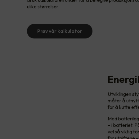
Bruk kalkulatoren under for å beregne produksjonskap
ulike størrelser.
Prøv vår kalkulator
Energi
Utviklingen sty
måter å utnytt
for å kutte eff
Med batterilag
– i batteriet.
vel så viktig f
for utgiftene –