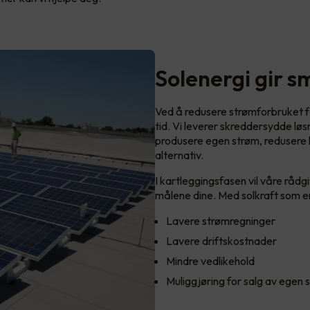
Solenergi gir 
Ved å redusere strømforbruket f
tid. Vi leverer skreddersydde løsn
produsere egen strøm, redusere k
alternativ.
I kartleggingsfasen vil våre rådg
målene dine. Med solkraft som ene
Lavere strømregninger
Lavere driftskostnader
Mindre vedlikehold
Muliggjøring for salg av egen