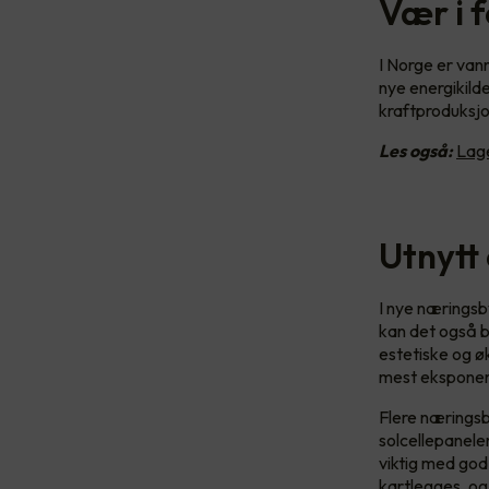
Vær i f
I Norge er vann
nye energikilde
kraftproduksjo
Les også:
Lage
Utnytt 
I nye næringsby
kan det også bl
estetiske og ø
mest eksponert
Flere næringsb
solcellepanele
viktig med god
kartlegges, og