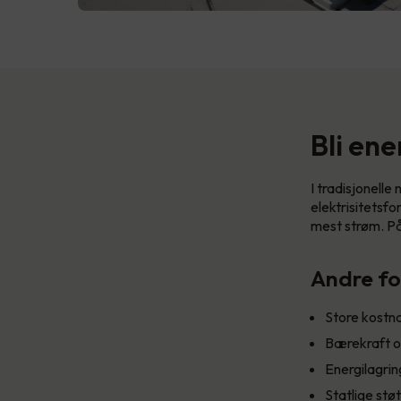
Bli ene
I tradisjonell
elektrisitetsf
mest strøm. På 
Andre fo
Store kostn
Bærekraft o
Energilagrin
Statlige stø