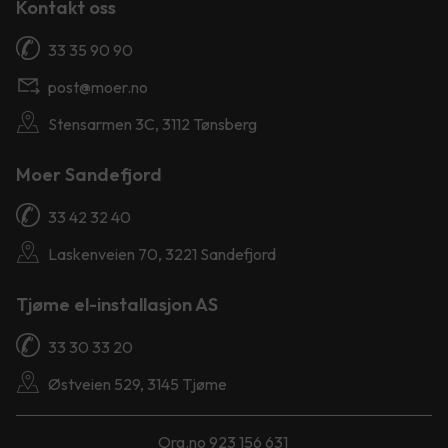
Kontakt oss
33 35 90 90
post@moer.no
Stensarmen 3C, 3112 Tønsberg
Moer Sandefjord
33 42 32 40
Laskenveien 70, 3221 Sandefjord
Tjøme el-installasjon AS
33 30 33 20
Østveien 529, 3145 Tjøme
Org.no 923 156 631