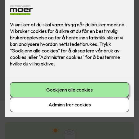
Se hvor mye energi denne familien kan spare på
solceller!
Husstand med fire personer
Forventet årlig
produksjon:
9 000
kWh
Årlig forbruk: