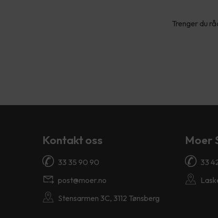
Trenger du rå
Kontakt oss
Moer 
33 35 90 90
33 4
post@moer.no
Lask
Stensarmen 3C, 3112 Tønsberg