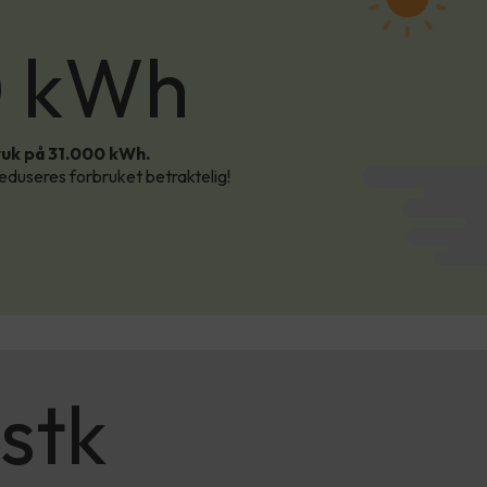
0 kWh
Årlig forbruk:
31 000
kWh
bruk på 31.000 kWh.
duseres forbruket betraktelig!
 stk