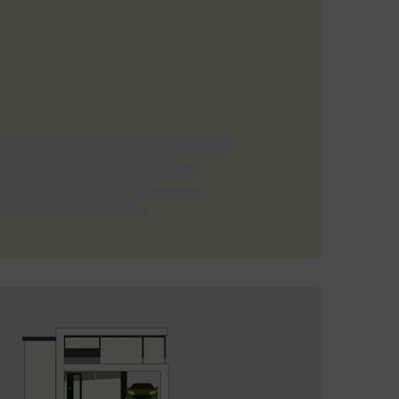
Forventet årlig
produksjon:
12 000
kWh