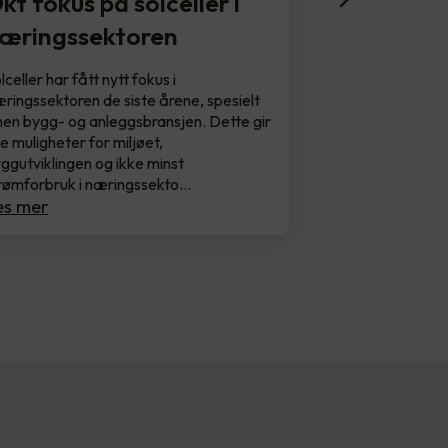
kt fokus på solceller i
æringssektoren
lceller har fått nytt fokus i
ringssektoren de siste årene, spesielt
nen bygg- og anleggsbransjen. Dette gir
e muligheter for miljøet,
ggutviklingen og ikke minst
rømforbruk i næringssekto…
es mer