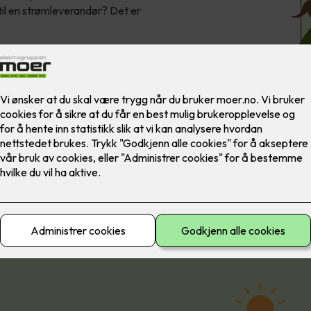
il en strømleverandør? Det er
solceller!
 lite næringslokale