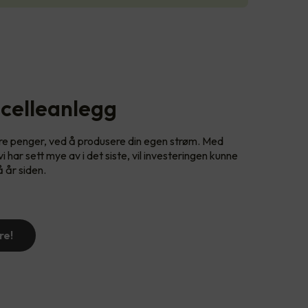
celleanlegg
are penger, ved å produsere din egen strøm. Med
 har sett mye av i det siste, vil investeringen kunne
å år siden.
re!