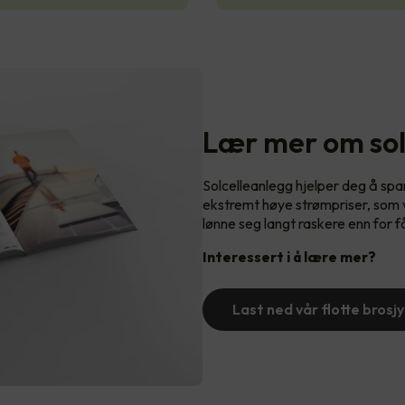
Lær mer om sol
Solcelleanlegg hjelper deg å sp
ekstremt høye strømpriser, som vi
lønne seg langt raskere enn for f
Interessert i å lære mer?
Last ned vår flotte brosjy