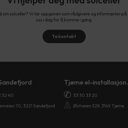
d om solceller? Vi tar oppgaven som rådgivere og informanter på 
oss i dag for å komme i gang.
Ta kontakt
Sandefjord
Tjøme el-installasjon
2 32 40
33 30 33 20
enveien 70, 3221 Sandefjord
Østveien 529, 3145 Tjøme