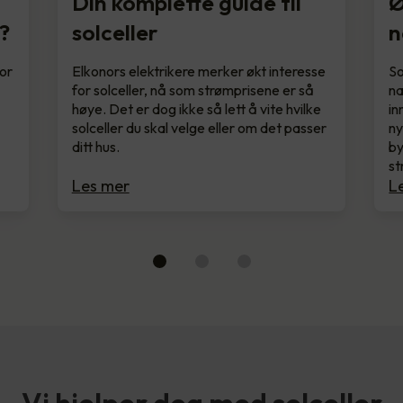
Din komplette guide til
Ø
?
solceller
n
for
Elkonors elektrikere merker økt interesse
So
for solceller, nå som strømprisene er så
næ
høye. Det er dog ikke så lett å vite hvilke
in
solceller du skal velge eller om det passer
ny
ditt hus.
by
st
Les mer
L
Vi hjelper deg med solceller