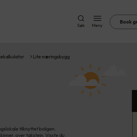
Book g
Søk
Meny
lekalkulator
Lite næringsbygg
gslokale tilknyttet boligen.
inner, over takstein. Visste du