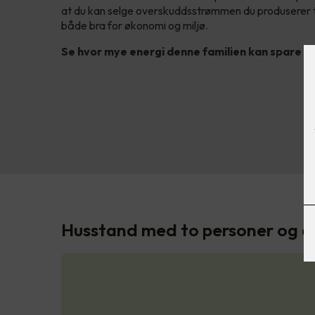
at du kan selge overskuddsstrømmen du produserer t
både bra for økonomi og miljø.
Se hvor mye energi denne familien kan spare på 
Husstand med to personer og et